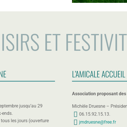
ISIRS ET FESTIVI
NNE
L’AMICALE ACCUEIL
Association proposant des 
 septembre jusqu’au 29
Michèle Druesne – Préside
k-ends.
06.15.92.15.13.
m
 tous les jours (ouverture
jmdruesne@free.fr