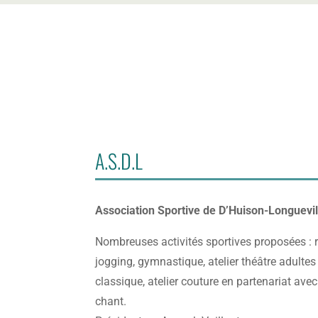
m
ai
l
ic
o
n
A.S.D.L
Association Sportive de D’Huison-Longuevil
Nombreuses activités sportives proposées : 
jogging, gymnastique, atelier théâtre adultes
classique, atelier couture en partenariat ave
chant.