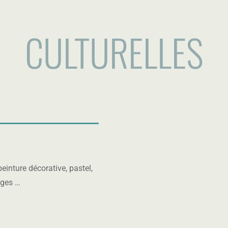
CULTURELLES
einture décorative, pastel,
tages …