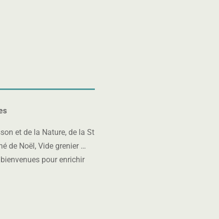
o
g
bi
m
le
ai
ic
l
o
ic
n
o
n
tes
on et de la Nature, de la St
hé de Noël, Vide grenier …
 bienvenues pour enrichir