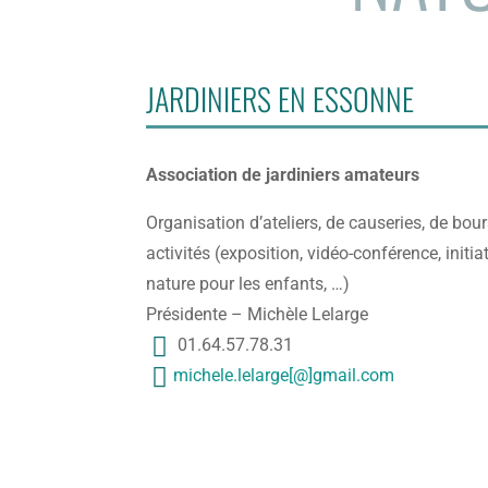
JARDINIERS EN ESSONNE
Association de jardiniers amateurs
Organisation d’ateliers, de causeries, de bou
activités (exposition, vidéo-conférence, initia
nature pour les enfants, …)
Présidente – Michèle Lelarge
01.64.57.78.31
m
michele.lelarge[@]gmail.com
o
g
bi
m
le
ai
ic
l