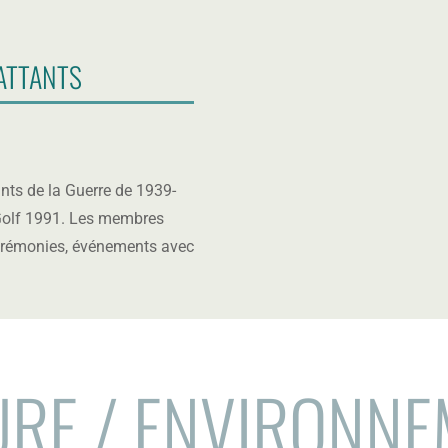
ATTANTS
nts de la Guerre de 1939-
u Golf 1991. Les membres
cérémonies, événements avec
URE / ENVIRONNE