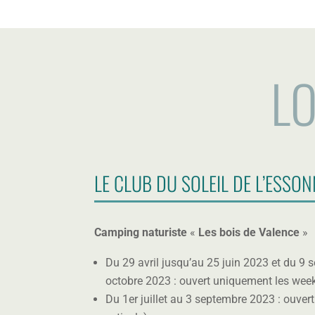
o
ic
n
o
n
LO
LE CLUB DU SOLEIL DE L’ESSO
Camping naturiste
«
Les bois de Valence
»
Du 29 avril jusqu’au 25 juin 2023 et du 9
octobre 2023 : ouvert uniquement les wee
Du 1er juillet au 3 septembre 2023 : ouvert