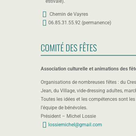
estivale).
Chemin de Vayres
br
06.85.31.55.92 (permanence)
o
m
c
o
h
COMITÉ DES FÊTES
bi
ur
le
e
ic
ic
o
Association culturelle et animations des fê
o
n
n
Organisations de nombreuses fêtes : du Cress
Jean, du Village, vide-dressing adultes, marc
Toutes les idées et les compétences sont les
l’équipe de bénévoles.
Président – Michel Lossie
lossiemichel@gmail.com
g