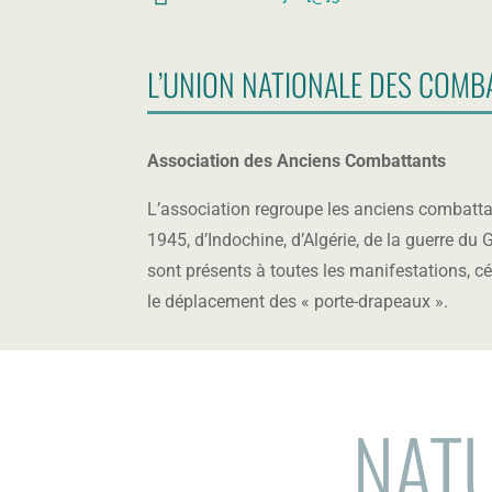
o
g
bi
m
le
L’UNION NATIONALE DES COMB
ai
ic
l
o
ic
n
o
Association des Anciens Combattants
n
L’association regroupe les anciens combatta
1945, d’Indochine, d’Algérie, de la guerre d
sont présents à toutes les manifestations, 
le déplacement des « porte-drapeaux ».
NAT