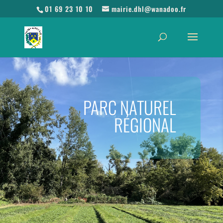
01 69 23 10 10
mairie.dhl@wanadoo.fr
PARC NATUREL
RÉGIONAL